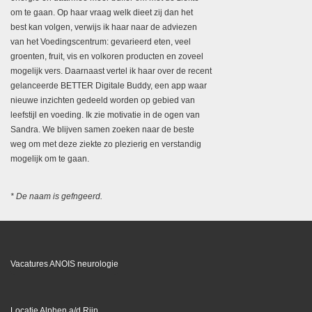
om te gaan. Op haar vraag welk dieet zij dan het
best kan volgen, verwijs ik haar naar de adviezen
van het Voedingscentrum: gevarieerd eten, veel
groenten, fruit, vis en volkoren producten en zoveel
mogelijk vers. Daarnaast vertel ik haar over de recent
gelanceerde BETTER Digitale Buddy, een app waar
nieuwe inzichten gedeeld worden op gebied van
leefstijl en voeding. Ik zie motivatie in de ogen van
Sandra. We blijven samen zoeken naar de beste
weg om met deze ziekte zo plezierig en verstandig
mogelijk om te gaan.
* De naam is gefngeerd.
Vacatures ANOIS neurologie
Locatie Alphen a/d Rijn