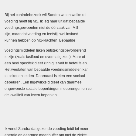
Bij het controlebezoek wil Sandra weten welke rol
voeding heeft bij MS. Ik leg haar uit dat bepaalde
voedingsgewoonten niet de óórzaak van MS
zijn, maar dat voeding en leefstijl wel invloed
kunnen hebben op MS-klachten. Bepaalde
voedingsmiddelen lijken ontstekingsbevorderend
te zijn (zoals fastfood en overmatig zout). Maar of
een heel specifek dieet zinnig is valt te betwijfelen.
Het weglaten van bepaalde voedingsmiddelen kan
tot tekorten leiden. Daarnaast is eten een sociaal
gebeuren. Een ingewikkeld dieet kan daarmee
ongewenste sociale beperkingen meebrengen en zo
de kwaliteit van leven beperken.
Ik vertel Sandra dat gezonde voeding leidt tot meer
energie en daarmee meer buﬀer om met de ziekte