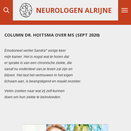
Ga
NEUROLOGEN ALRIJNE
direct
naar
de
hoofdinhoud
COLUMN DR. HOITSMA OVER MS (SEPT 2020)
Emotioneel verliet Sandra* vorige keer
mijn kamer. Het is nogal wat te horen dat
er sprake is van een chronische ziekte, die
vanaf nu onderdeel van je leven zal zijn en
blijven. Het tast het vertrouwen in het eigen
lichaam aan, is beangstigend en maakt onzeker.
Velen zoeken naar wat zij zelf kunnen
doen om hun ziekte te beïnvloeden.