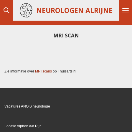
Ga
NEUROLOGEN ALRIJNE
direct
naar
de
hoofdinhoud
MRI SCAN
ZIe informatie over
MRI scans
op Thuisarts.nl
Vacatures ANOIS neurologie
Locatie Alphen a/d Rijn