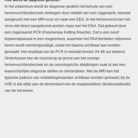
Hoe wordt de diagnose gesteld?
In het ziekenhuis wordt de diagnose gesteld met behulp van een
hersenvochtonderzoek verkregen door middel van een ruggenprik, meestal
aangevuld met een MRI-scan en vaak een EEG. In het hersenvocht kan het
virus niet direct aangetoond worden maar wel het DNA. Dat gebeurt door
een zogenaamd PCR (Polymerase Ketting Reactie). Dat is een soort
kopieerapparaat in een reageerbuis, waarmee het DNA tientallen miljoenen
keren wordt vermenigvuldigd, zodat het daarna zichtbaar kan worden
gemaakt. Het resultaat van de PCR is meestal binnen 24-48 uur bekend.
Ondertussen kan de neuroloog op grond van het overige
hersenvochtonderzoek en de neurologische afwijkingen vaak al wel een
waarschijnlijke diagnose stellen en behandelen. Met de MRI kan het
typische patroon van ontstekingshaarden zichtbaar worden gemaakt; bij de
HSE is dat altijd aan de binnenkant van de slaapkwabben (temporaalkwab)
van de hersenen.