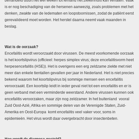
behandeld duurt het wel weken tot iemand het ziekenhuis kan verlaten. Vaak
is er nog beschadiging van de hersenen aanwezig, zoals problemen met het
denken, zwakte van de ledematen en loopstoornissen, zodat de patiënt eerst
gerevalideerd moet worden. Het herstel daarna neemt vaak maanden in
beslag.
Wat is de oorzaak?
Encefalitis wordt veroorzaakt door virussen. De meest voorkomende oorzaak
is het koortslipvirus (officieel: herpes simplex virus; deze encefalitisvorm heet
herpesencefalitis (HSE)). Het is overigens een erg zeldzame ziekte met niet
meer dan enkele tientallen gevallen per jaar in Nederland. Het is niet precies
bekend waarom het koortslipvirus bij sommige mensen een encefalitis
veroorzaakt. Een koortslip leidt in ieder geval niet tot een encefalitis en er is
geen verband met een verminderde weerstand. Andere virussen kunnen ook
encefalitis veroorzaken, maar zijn nog zeldzamer. In het buitenland  vooral
Zuid Oost-Azië, Afrika en sommige delen van de Verenigde Staten, Zuid-
Amerika en Oost-Europa  komt encefalitis veel vaker voor, soms in
epidemieën. Het virus wordt daar overgebracht door insectenbeten.