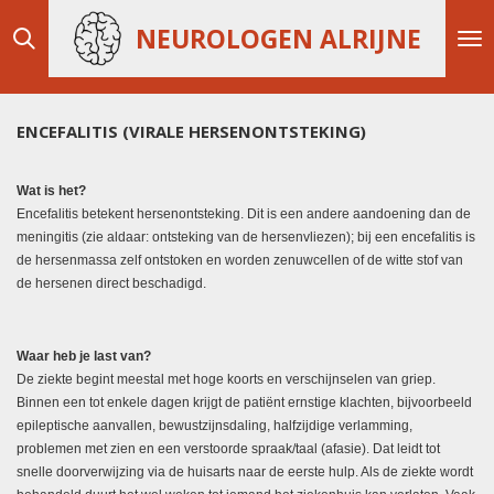
Ga
NEUROLOGEN ALRIJNE
direct
naar
de
hoofdinhoud
ENCEFALITIS (VIRALE HERSENONTSTEKING)
Wat is het?
Encefalitis betekent hersenontsteking. Dit is een andere aandoening dan de
meningitis (zie aldaar: ontsteking van de hersenvliezen); bij een encefalitis is
de hersenmassa zelf ontstoken en worden zenuwcellen of de witte stof van
de hersenen direct beschadigd.
Waar heb je last van?
De ziekte begint meestal met hoge koorts en verschijnselen van griep.
Binnen een tot enkele dagen krijgt de patiënt ernstige klachten, bijvoorbeeld
epileptische aanvallen, bewustzijnsdaling, halfzijdige verlamming,
problemen met zien en een verstoorde spraak/taal (afasie). Dat leidt tot
snelle doorverwijzing via de huisarts naar de eerste hulp. Als de ziekte wordt