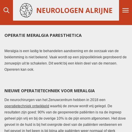
Ga
NEUROLOGEN ALRIJNE
direct
naar
de
hoofdinhoud
OPERATIE MERALGIA PARESTHETICA
Meralgia is een lastig te behandelen aandoening en de oorzaak van de
beklemming is niet bekend. Vaak wordt op een pijnpolikliniek geprobeerd de
zenuwpijn uit te schakelen. Dit werkt bij een klein deel van de mensen.
Opereren kan ook.
NIEUWE OPERATIETECHNIEK VOOR MERALGIA
De neurochirurgen van het Zenuwcentrum hebben in 2018 een
operatietechniek ontwikkeld
waarbij de zenuw wordt vrij gelegd. De
resultaten zijn goed: 90% van de geopereerde patiënten is na de ingreep
geheel pijn vrij en bij de overige 10% is de pijn enorm afgenomen. Het dove
gevoel in de huid is bij het overgrote deel van de patiënten verdwenen en
het gevoel in het been is bij bijna alle patiënten weer normaal of sterk