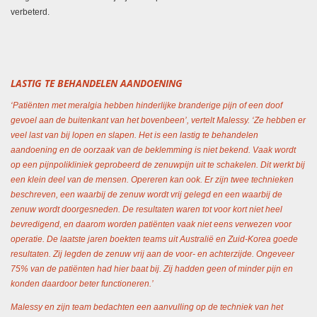
verbeterd.
LASTIG TE BEHANDELEN AANDOENING
‘Patiënten met meralgia hebben hinderlijke branderige pijn of een doof
gevoel aan de buitenkant van het bovenbeen’, vertelt Malessy. ‘Ze hebben er
veel last van bij lopen en slapen. Het is een lastig te behandelen
aandoening en de oorzaak van de beklemming is niet bekend. Vaak wordt
op een pijnpolikliniek geprobeerd de zenuwpijn uit te schakelen. Dit werkt bij
een klein deel van de mensen. Opereren kan ook. Er zijn twee technieken
beschreven, een waarbij de zenuw wordt vrij gelegd en een waarbij de
zenuw wordt doorgesneden. De resultaten waren tot voor kort niet heel
bevredigend, en daarom worden patiënten vaak niet eens verwezen voor
operatie. De laatste jaren boekten teams uit Australië en Zuid-Korea goede
resultaten. Zij legden de zenuw vrij aan de voor- en achterzijde. Ongeveer
75% van de patiënten had hier baat bij. Zij hadden geen of minder pijn en
konden daardoor beter functioneren.’
Malessy en zijn team bedachten een aanvulling op de techniek van het