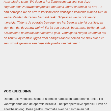
Australische team. ‘Wij doen in het Zenuwcentrum veel van deze
zogenaamde zenuwdecompressie-operaties, onder andere in de arm. En
dan bewegen we de arm in verschillende richtingen zodat we kunnen zien in
welke standen de zenuw bekneld raakt. Dit passen we nu ook toe bij
meralgia. Tijdens de operatie bewegen we het been in allerlei posities, en
zien dan dat de zenuw wel vrij ligt bij een gestrekt been, maar beklemd raakt
als het been helemaal naar achteren gaat. Vervolgens zorgen we ervoor dat
de zenuw vrij komt te liggen door bandjes door te nemen die strak staan en
zenuwdruk geven in een bepaalde positie van het been.’
VOORBEREIDING
De operatie vindt plaats onder algehele narcose in dagopname. Enige tijd
voorafgaande aan de operatie bezoekt u het preoperatieve spreekuur van de
anesthesioloog. Deze geeft u informatie over de narcose en het