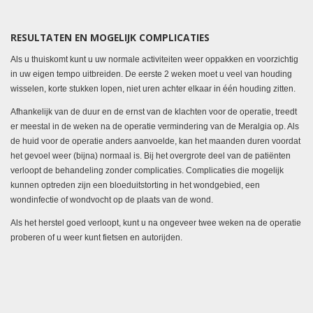
RESULTATEN EN MOGELIJK COMPLICATIES
Als u thuiskomt kunt u uw normale activiteiten weer oppakken en voorzichtig
in uw eigen tempo uitbreiden. De eerste 2 weken moet u veel van houding
wisselen, korte stukken lopen, niet uren achter elkaar in één houding zitten.
Afhankelijk van de duur en de ernst van de klachten voor de operatie, treedt
er meestal in de weken na de operatie vermindering van de Meralgia op. Als
de huid voor de operatie anders aanvoelde, kan het maanden duren voordat
het gevoel weer (bijna) normaal is. Bij het overgrote deel van de patiënten
verloopt de behandeling zonder complicaties. Complicaties die mogelijk
kunnen optreden zijn een bloeduitstorting in het wondgebied, een
wondinfectie of wondvocht op de plaats van de wond.
Als het herstel goed verloopt, kunt u na ongeveer twee weken na de operatie
proberen of u weer kunt fietsen en autorijden.